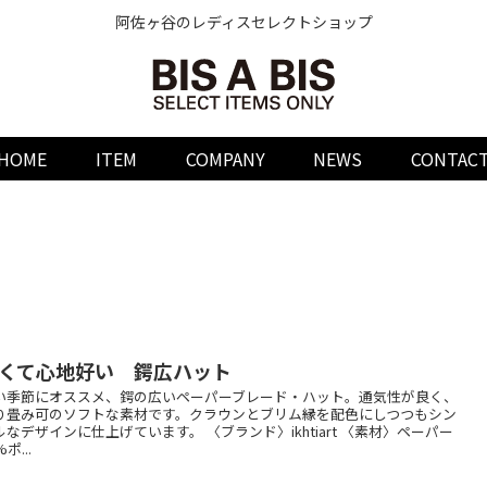
阿佐ヶ谷のレディスセレクトショップ
HOME
ITEM
COMPANY
NEWS
CONTAC
くて心地好い 鍔広ハット
い季節にオススメ、鍔の広いペーパーブレード・ハット。通気性が良く、
り畳み可のソフトな素材です。クラウンとブリム縁を配色にしつつもシン
ルなデザインに仕上げています。 〈ブランド〉ikhtiart 〈素材〉ペーパー
%ポ...