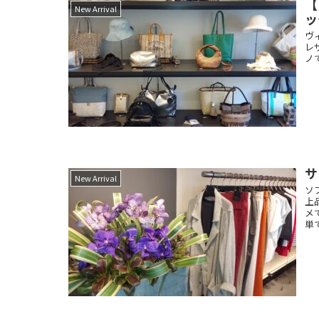
【
New Arrival
ッ
ヴ
レ
ノ
サ
New Arrival
ソ
上
メ
単で