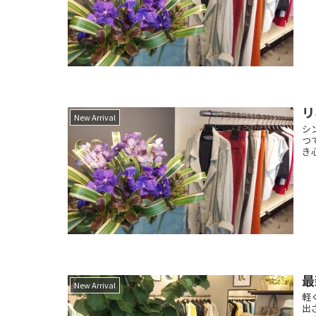
リ
New Arrival
シ
つ
き
最
New Arrival
軽
出