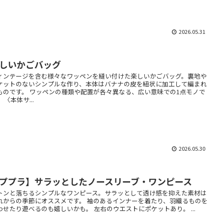
2026.05.31
しいかごバッグ
ィンテージを含む様々なワッペンを縫い付けた楽しいかごバッグ。裏地や
ケットのないシンプルな作り、本体はバナナの皮を紐状に加工して編まれ
ものです。 ワッペンの種類や配置が各々異なる、広い意味での1点モノで
 〈本体サ...
2026.05.30
ププラ】サラッとしたノースリーブ・ワンピース
トンと落ちるシンプルなワンピース。サラッとして透け感を抑えた素材は
れからの季節にオススメです。 袖のあるインナーを着たり、羽織るものを
わせたり遊べるのも嬉しいかも。 左右のウエストにポケットあり。 ...