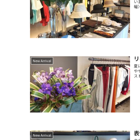
い
幅〉
リ
New Arrival
夏
や
ス
表
New Arrival