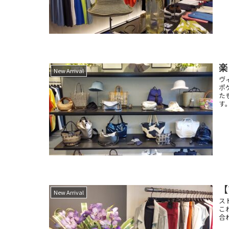
楽
New Arrival
ヴ
ポ
た
す。
【
New Arrival
ス
こ
合