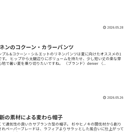
2026.05.28
ネンのコクーン・カラーパンツ
ンプル&コクーン・シルエットのリネンパンツは夏に向けたオススメの1
です。 ヒップから太腿辺りにボリュームを持たせ、少し短い丈の楽な穿
心地で暑い夏を乗り切りたいですね。 〈ブランド〉denier 〈...
2026.05.26
新の素材による麦わら帽子
くて通気性の良いカサブランカ型の帽子。 杉やヒノキの間伐材から創り
されペーパーブレードは、ラフィアよりサラッとした風合いに仕上がって