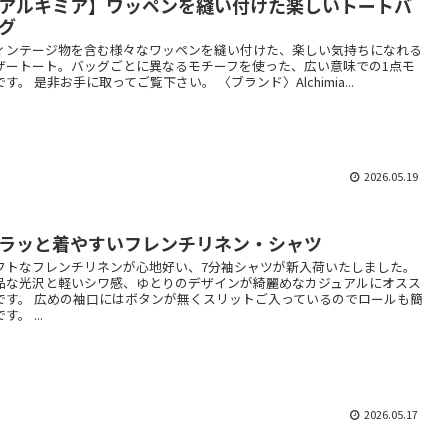
アルキミア】ワッペンを縫い付けた楽しいトートバ
グ
ィンテージ物を含む様々なワッペンを縫い付けた、楽しい気持ちになれる
ザートート。バッグごとに異なるモチーフを使った、広い意味での1点モ
です。 是非お手に取ってご覧下さい。 〈ブランド〉Alchimia...
2026.05.19
ラッと着やすいフレンチリネン・シャツ
フトなフレンチリネンが心地好い、7分袖シャツが新入荷いたしました。
品な光沢と軽いシワ感、ゆとりのデザインが綺麗めなカジュアルにオスス
です。 広めの袖口にはボタンが無くスリットご入っているのでロールも簡
す。 ...
2026.05.17