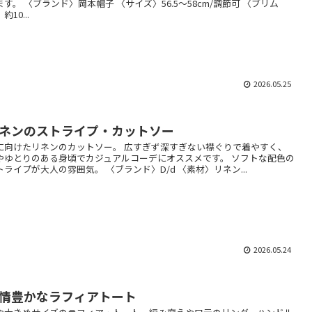
ます。 〈ブランド〉岡本帽子 〈サイズ〉56.5～58cm/調節可 〈ブリム
約10...
2026.05.25
ネンのストライプ・カットソー
に向けたリネンのカットソー。 広すぎず深すぎない襟ぐりで着やすく、
やゆとりのある身頃でカジュアルコーデにオススメです。 ソフトな配色の
トライプが大人の雰囲気。 〈ブランド〉D/d 〈素材〉リネン...
2026.05.24
情豊かなラフィアトート