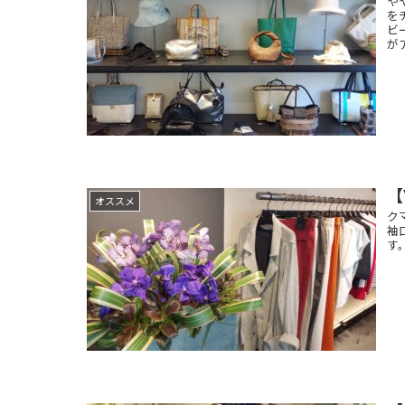
や
を
ビ
が
【
オススメ
ク
袖
す。