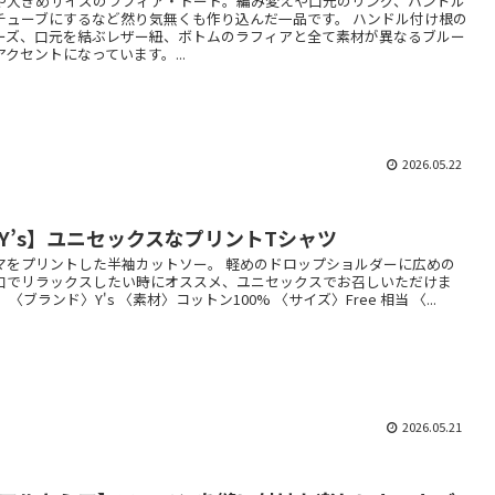
や大きめサイズのラフィア・トート。編み変えや口元のリング、ハンドル
チューブにするなど然り気無くも作り込んだ一品です。 ハンドル付け根の
ーズ、口元を結ぶレザー紐、ボトムのラフィアと全て素材が異なるブルー
アクセントになっています。...
2026.05.22
Y’s】ユニセックスなプリントTシャツ
マをプリントした半袖カットソー。 軽めのドロップショルダーに広めの
口でリラックスしたい時にオススメ、ユニセックスでお召しいただけま
 〈ブランド〉Y's 〈素材〉コットン100% 〈サイズ〉Free 相当 〈...
2026.05.21