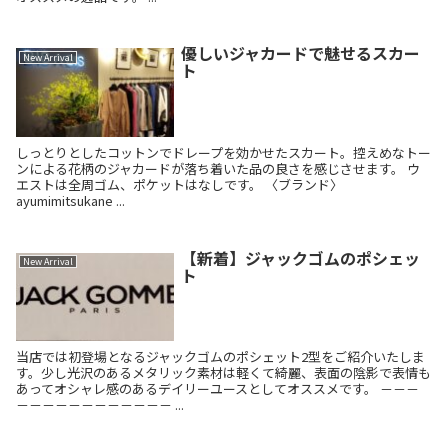
優しいジャカードで魅せるスカー
New Arrival
ト
しっとりとしたコットンでドレープを効かせたスカート。控えめなトー
ンによる花柄のジャカードが落ち着いた品の良さを感じさせます。 ウ
エストは全周ゴム、ポケットはなしです。 〈ブランド〉
ayumimitsukane ...
【新着】ジャックゴムのポシェッ
New Arrival
ト
当店では初登場となるジャックゴムのポシェット2型をご紹介いたしま
す。少し光沢のあるメタリック素材は軽くて綺麗、表面の陰影で表情も
あってオシャレ感のあるデイリーユースとしてオススメです。 －－－
－－－－－－－－－－－－ ...