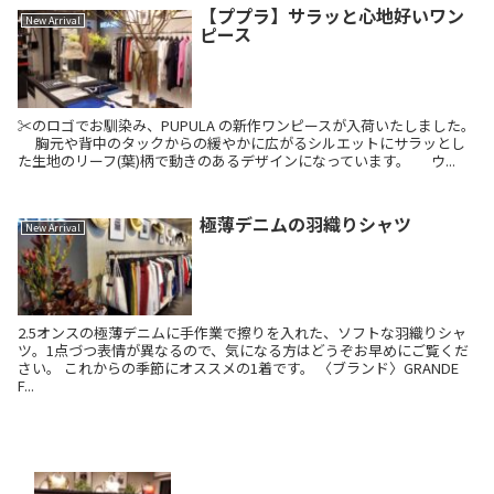
【ププラ】サラッと心地好いワン
New Arrival
ピース
✂️のロゴでお馴染み、PUPULA の新作ワンピースが入荷いたしました。
胸元や背中のタックからの緩やかに広がるシルエットにサラッとし
た生地のリーフ(葉)柄で動きのあるデザインになっています。 ウ...
極薄デニムの羽織りシャツ
New Arrival
2.5オンスの極薄デニムに手作業で擦りを入れた、ソフトな羽織りシャ
ツ。1点づつ表情が異なるので、気になる方はどうぞお早めにご覧くだ
さい。 これからの季節にオススメの1着です。 〈ブランド〉GRANDE
F...