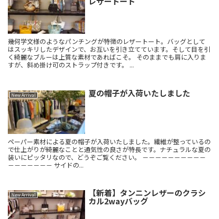
レザートート
幾何学文様のようなパンチングが特徴のレザートート。バッグとして
はスッキリしたデザインで、お互いを引き立てています。そして目を引
く綺麗なブルーは上質な素材であればこそ。 そのままでも肩に入りま
すが、斜め掛け可のストラップ付きです。 ...
夏の帽子が入荷いたしました
New Arrival
ペーパー素材による夏の帽子が入荷いたしました。繊維が整っているの
で仕上がりが綺麗なことと通気性の良さが特長です。ナチュラルな夏の
装いにピッタリなので、どうぞご覧ください。 －－－－－－－－－－
－－－－－－－ サイドの...
【新着】タンニンレザーのクラシ
New Arrival
カル2wayバッグ