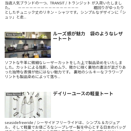
当店人気ブランドの一つ、TRANSIT / トランジット が入荷いたしまし
た。 －－－－－－－－－－－－－－－－ 裾回りがゆったり
としたチュニック丈のリネン・シャツです。シンプルなデザインに「シ
ュッ」と走...
ルーズ感が魅力 袋のようなレザ
New Arrival
ートート
ソフトな牛革に微細なレーザーカットをした上で製品染めをいたしま
した。カットによる陰影、染めムラ、微かに覗く裏地の濃淡が混ざりあ
った独特な表情が他にはない魅力です。 裏地のシルキーなフラワープ
リントも製品染めによって落ち...
デイリーユースの軽量トート
New Arrival
seasidefreeride / シーサイドフリーライドは、シンプル＆カジュア
ル、そして軽量でお値ごろなシープレザー製を中心とする日本のバッグ