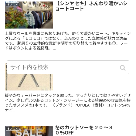
【シンヤセキ】ふんわり暖かいシ
オススメ
ョートコート
上質なウールを幾重にもおりあげた、軽くて暖かいコート。キルティン
グによる「モコモコ」ではなく、ふんわりとした立体感が魅力の逸品
です。 腕周りの立体的な裁断や随所の切り替えで着やすさも◎、フー
ドはボタンによる着脱可。 ...
すっきり&リラックスのテーパー
オススメ
ド
緩やかなテーパードにタックを取った、すっきりとして動きやすいデザ
イン。少し光沢のあるコットン・ジャージーによる綺麗めの雰囲気を持
ったオススメの1本です。 〈ブランド〉PUPULA 〈素材〉コットン54%
ナイ...
冬のカットソーを２０～３
オススメ
０％OFF