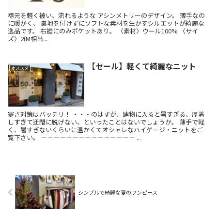
襟元を軽く被い、流れるような アシンメトリーのデザイン。 薄手なの
に暖かく、 裏地を付けずにソフトな素材を生かすシルエットが綺麗な
逸品です。 右裾にのみポケットあり。 〈素材〉ウール100% 〈サイ
ズ〉2(M相当...
【セール】軽くて綺麗なニット
オススメ
寒さ対策はバッチリ！ ・・・のはずが、建物に入ると暑すぎる、厚着
しすぎて迂闊に脱げない、といったことはないでしょうか。 薄手で軽
く、暑すぎないくらいに温かくてオシャレなハイゲージ・ニットをご
覧下さい。 －－－－－－－－－－－－－－－ ...
シンプルで綺麗な夏のワンピース